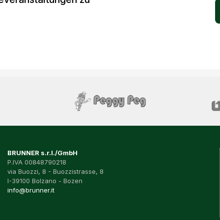
BRUNNER s.r.l./GmbH
P.IVA 00848790218
via Buozzi, 8 - Buozzistrasse, 8
I-39100 Bolzano - Bozen
info@brunner.it