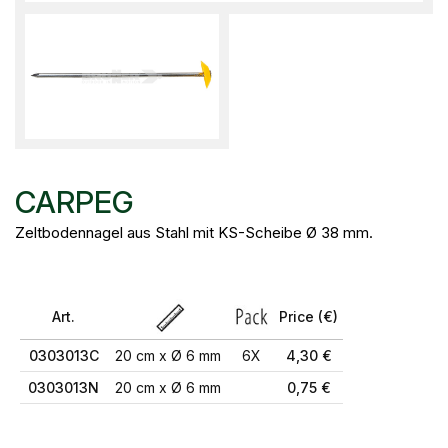
CARPEG
Zeltbodennagel aus Stahl mit KS-Scheibe Ø 38 mm.
Art.
Price (€)
0303013C
20 cm x Ø 6 mm
6X
4,30 €
0303013N
20 cm x Ø 6 mm
0,75 €