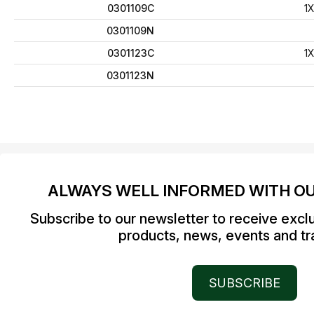
0301109C
1
0301109N
0301123C
1
0301123N
ALWAYS WELL INFORMED WITH O
Subscribe to our newsletter to receive excl
products, news, events and tra
SUBSCRIBE