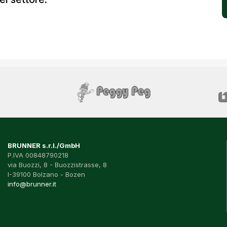
BRUNNER s.r.l./GmbH
P.IVA 00848790218
via Buozzi, 8 - Buozzistrasse, 8
I-39100 Bolzano - Bozen
info@brunner.it