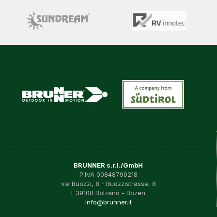
BRUNNER s.r.l./GmbH
P.IVA 00848790218
via Buozzi, 8 - Buozzistrasse, 8
I-39100 Bolzano - Bozen
info@brunner.it