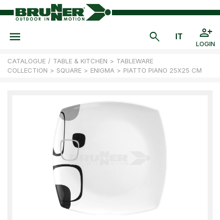
LOGIN
CATALOGUE
/
TABLE & KITCHEN
>
TABLEWARE
COLLECTION
>
SQUARE
>
ENIGMA
>
PIATTO PIANO 25X25 CM