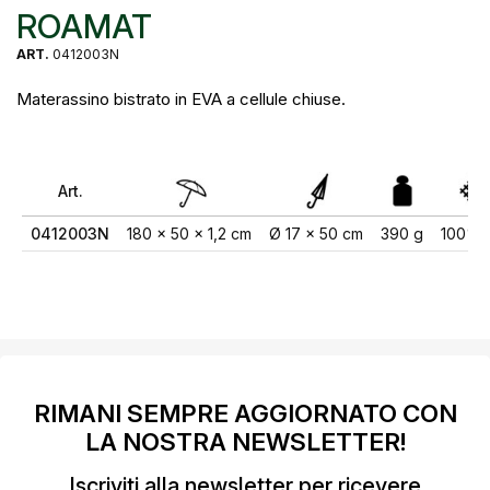
ROAMAT
ART.
0412003N
Materassino bistrato in EVA a cellule chiuse.
Art.
0412003N
180 x 50 x 1,2 cm
Ø 17 x 50 cm
390 g
100% 
RIMANI SEMPRE AGGIORNATO CON
LA NOSTRA NEWSLETTER!
Iscriviti alla newsletter per ricevere