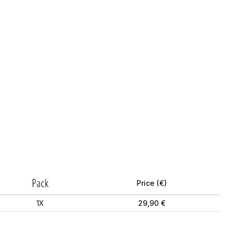
Price (€)
1X
29,90 €