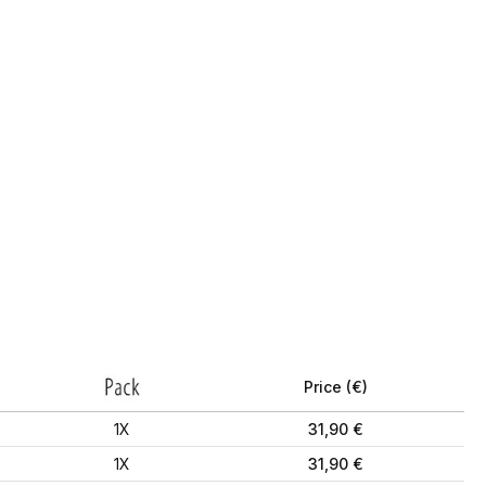
Price (€)
1X
31,90 €
1X
31,90 €