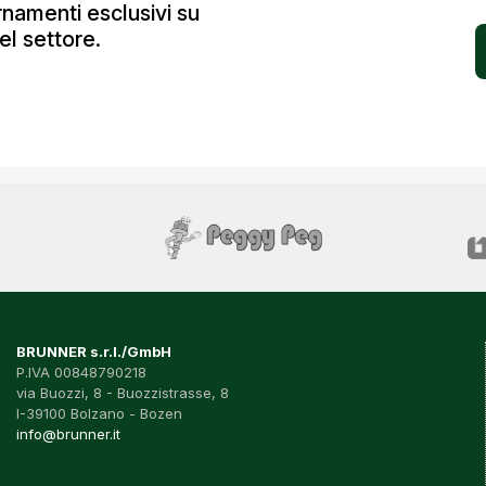
ornamenti esclusivi su
el settore.
BRUNNER s.r.l./GmbH
P.IVA 00848790218
via Buozzi, 8 - Buozzistrasse, 8
I-39100 Bolzano - Bozen
info@brunner.it