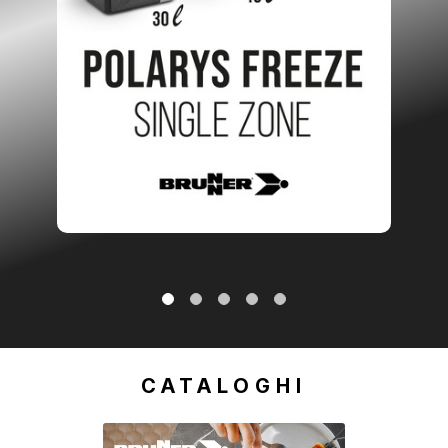
1
2
3
4
5
CATALOGHI