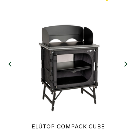
chevron_left
chevron_right
ELÙTOP COMPACK CUBE