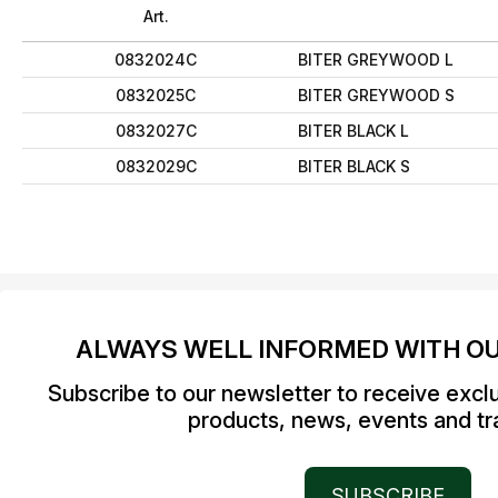
Art.
0832024C
BITER GREYWOOD L
0832025C
BITER GREYWOOD S
0832027C
BITER BLACK L
0832029C
BITER BLACK S
ALWAYS WELL INFORMED WITH O
Subscribe to our newsletter to receive excl
products, news, events and tra
SUBSCRIBE