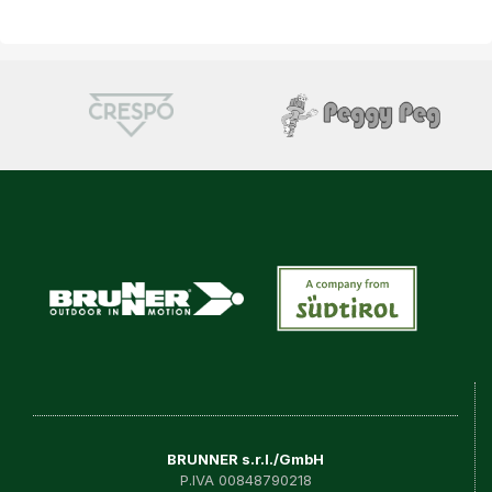
BRUNNER s.r.l./GmbH
P.IVA 00848790218